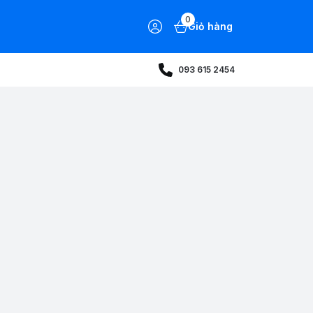
0
Giỏ hàng
093 615 2454