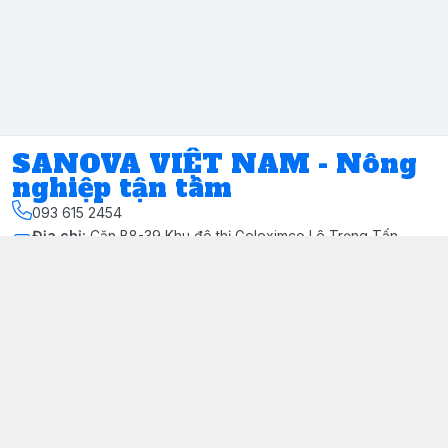
SANOVA VIỆT NAM - Nông
nghiệp tận tâm
093 615 2454
Địa chỉ
:
Căn B8-39 Khu đô thị Geleximco Lê Trọng Tấn,
Phường Tây Mỗ, Hà Nội - Quận Nam Từ Liêm
Kết nối
https://www.facebook.com/share/1AZZqfumyv/?
mibextid=wwXIfr
093 615 2454
Sanovavietnam@gmail.com
Giới thiệu