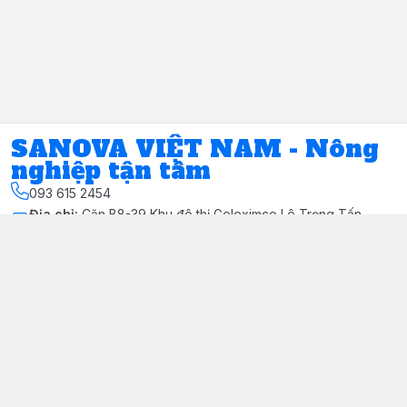
SANOVA VIỆT NAM - Nông
nghiệp tận tâm
093 615 2454
Địa chỉ
:
Căn B8-39 Khu đô thị Geleximco Lê Trọng Tấn,
Phường Tây Mỗ, Hà Nội - Quận Nam Từ Liêm
Kết nối
https://www.facebook.com/share/1AZZqfumyv/?
mibextid=wwXIfr
093 615 2454
Sanovavietnam@gmail.com
Giới thiệu