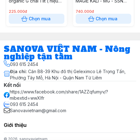
organic G chai 1 lít ( hiệu
MAGIE KALI - MG - SSN
Nova king roots)
(KALI MG S - SN) Quang
Phổ
225.000đ
740.000đ
Chọn mua
Chọn mua
SANOVA VIỆT NAM - Nông
nghiệp tận tâm
093 615 2454
Địa chỉ
:
Căn B8-39 Khu đô thị Geleximco Lê Trọng Tấn,
Phường Tây Mỗ, Hà Nội - Quận Nam Từ Liêm
Kết nối
https://www.facebook.com/share/1AZZqfumyv/?
mibextid=wwXIfr
093 615 2454
Sanovavietnam@gmail.com
Giới thiệu
© 2026
sanovavietnam