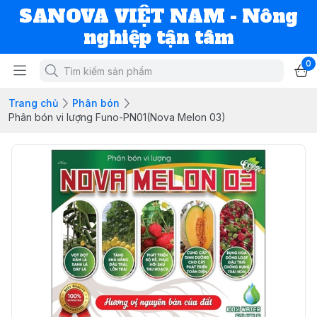
SANOVA VIỆT NAM - Nông
nghiệp tận tâm
0
Trang chủ
Phân bón
Phân bón vi lượng Funo-PN01(Nova Melon 03)