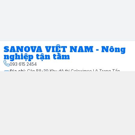
SANOVA VIỆT NAM - Nông
nghiệp tận tâm
093 615 2454
Địa chỉ
:
Căn B8-39 Khu đô thị Geleximco Lê Trọng Tấn,
Phường Tây Mỗ, Hà Nội - Quận Nam Từ Liêm
Kết nối
https://www.facebook.com/share/1AZZqfumyv/?
mibextid=wwXIfr
093 615 2454
Sanovavietnam@gmail.com
Giới thiệu